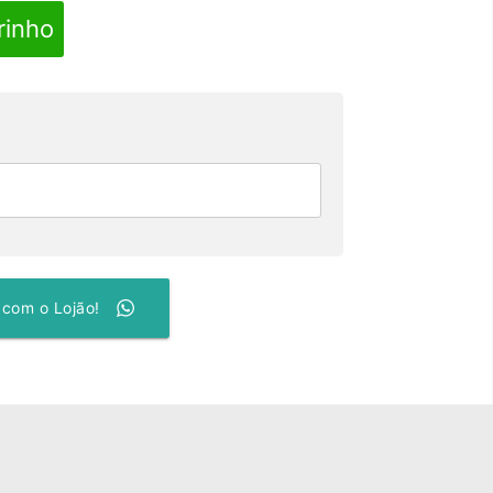
rinho
 com o Lojão!