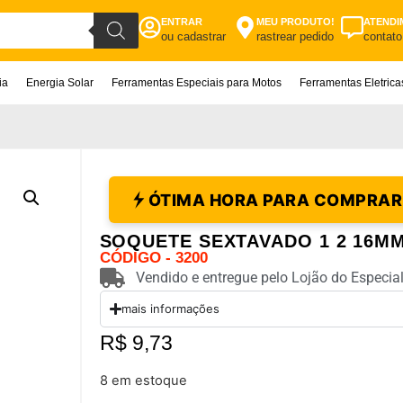
ENTRAR
MEU PRODUTO!
ATENDI
ou cadastrar
rastrear pedido
contato
ia
Energia Solar
Ferramentas Especiais para Motos
Ferramentas Eletric
ÓTIMA HORA PARA COMPRAR
SOQUETE SEXTAVADO 1 2 16M
CÓDIGO - 3200
Vendido e entregue pelo Lojão do Especial
mais informações
R$
9,73
8 em estoque