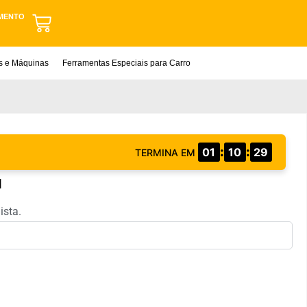
MENTO
as e Máquinas
Ferramentas Especiais para Carro
:
:
01
10
28
TERMINA EM
M
ista.