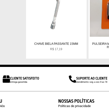
CHAVE BIELA PASSANTE 15MM
PULSEIRA 
F
R$
17,19
CLIENTE SATISFEITO
SUPORTE AO CLIENTE
entrega garantida
atendimento: seg. a sex: 8 as 18
U
NOSSAS POLÍTICAS
 Nós
Politicas de privacidade