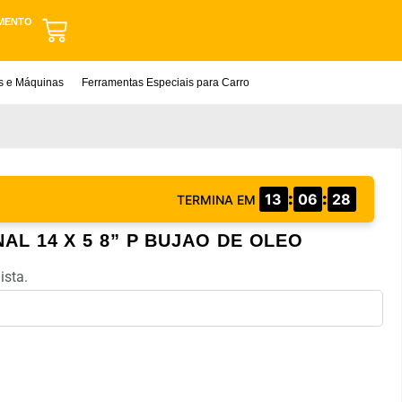
MENTO
as e Máquinas
Ferramentas Especiais para Carro
:
:
13
06
28
TERMINA EM
AL 14 X 5 8” P BUJAO DE OLEO
ista.