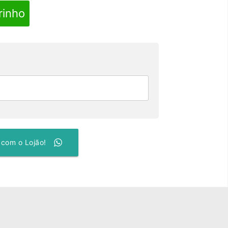
rinho
 com o Lojão!