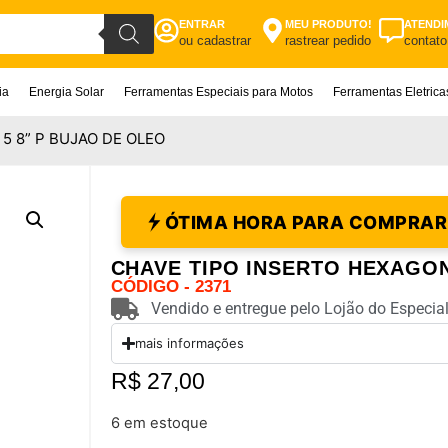
ENTRAR
MEU PRODUTO!
ATENDI
ou cadastrar
rastrear pedido
contato
ia
Energia Solar
Ferramentas Especiais para Motos
Ferramentas Eletric
5 8” P BUJAO DE OLEO
ÓTIMA HORA PARA COMPRAR
CHAVE TIPO INSERTO HEXAGON
CÓDIGO - 2371
Vendido e entregue pelo Lojão do Especial
mais informações
R$
27,00
6 em estoque