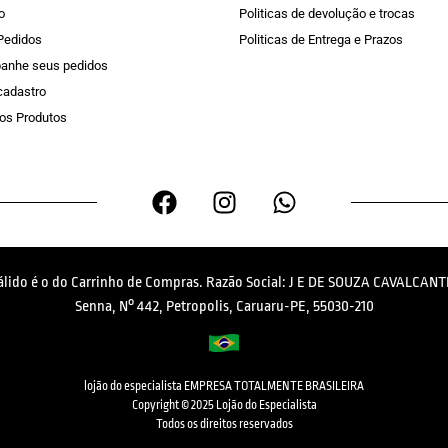
o
Politicas de devolução e trocas
Pedidos
Politicas de Entrega e Prazos
anhe seus pedidos
 cadastro
os Produtos
válido é o do Carrinho de Compras. Razão Social: J E DE SOUZA CAVALCANTI
Senna, N° 442, Petropolis, Caruaru-PE, 55030-210
lojão do especialista EMPRESA TOTALMENTE BRASILEIRA
Copyright © 2025 Lojão do Especialista
Todos os direitos reservados