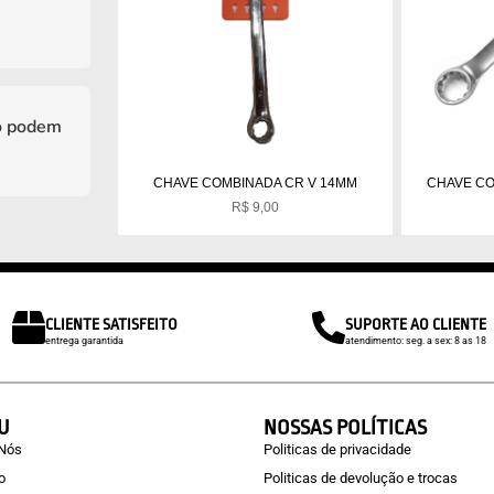
o podem
CHAVE COMBINADA CR V 14MM
CHAVE CO
R$
9,00
CLIENTE SATISFEITO
SUPORTE AO CLIENTE
entrega garantida
atendimento: seg. a sex: 8 as 18
U
NOSSAS POLÍTICAS
 Nós
Politicas de privacidade
o
Politicas de devolução e trocas