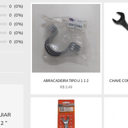
0
(0%)
0
(0%)
0
(0%)
0
(0%)
0
(0%)
ABRACADEIRA TIPO U 1 1 2
CHAVE CO
R$
3,49
UIAR
12
”