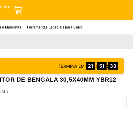
MENTO
as e Máquinas
Ferramentas Especiais para Carro
:
:
21
51
32
TERMINA EM
NTOR DE BENGALA 30,5X40MM YBR12
ista.