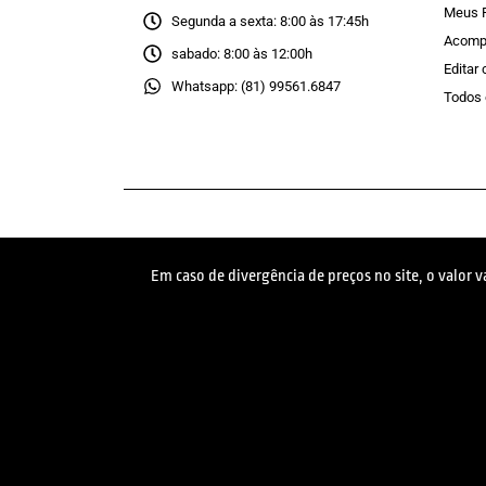
Meus 
Segunda a sexta: 8:00 às 17:45h
Acomp
sabado: 8:00 às 12:00h
Editar
Whatsapp: (81) 99561.6847
Todos 
Em caso de divergência de preços no site, o valor 