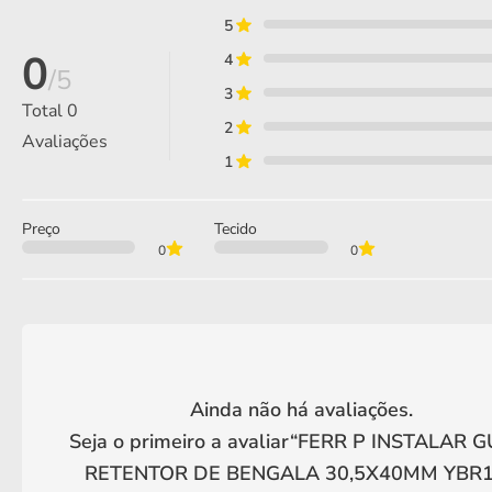
5
0
4
/5
3
Total
0
2
Avaliações
1
Preço
Tecido
0
0
Ainda não há avaliações.
Seja o primeiro a avaliar“
FERR P INSTALAR G
RETENTOR DE BENGALA 30,5X40MM YBR