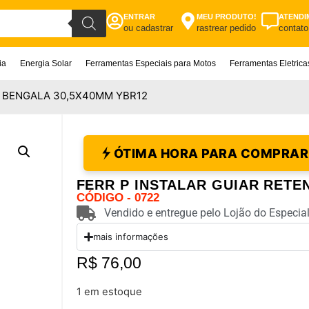
ENTRAR
MEU PRODUTO!
ATENDI
ou cadastrar
rastrear pedido
contato
ia
Energia Solar
Ferramentas Especiais para Motos
Ferramentas Eletric
E BENGALA 30,5X40MM YBR12
ÓTIMA HORA PARA COMPRAR
FERR P INSTALAR GUIAR RETE
CÓDIGO - 0722
Vendido e entregue pelo Lojão do Especial
mais informações
R$
76,00
1 em estoque