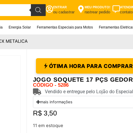
ENTRAR
MEU PRODUTO!
ATENDI
ou cadastrar
rastrear pedido
contato
ia
Energia Solar
Ferramentas Especiais para Motos
Ferramentas Eletric
CX METALICA
ÓTIMA HORA PARA COMPRAR
JOGO SOQUETE 17 PÇS GEDOR
CÓDIGO - 5286
Vendido e entregue pelo Lojão do Especial
mais informações
R$
3,50
11 em estoque