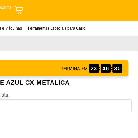
MENTO
as e Máquinas
Ferramentas Especiais para Carro
:
:
23
46
29
TERMINA EM
E AZUL CX METALICA
ista.