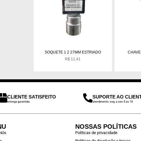
SOQUETE 1 2 27MM ESTRIADO
CHAVE 
R$
12,41
CLIENTE SATISFEITO
SUPORTE AO CLIEN
entrega garantida
atendimento: seg. a sex: 8 as 18
NU
NOSSAS POLÍTICAS
 Nós
Politicas de privacidade
o
Politicas de devolução e trocas