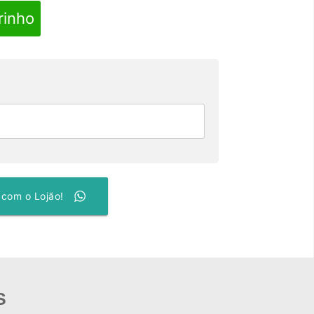
rinho
 com o Lojão!
S