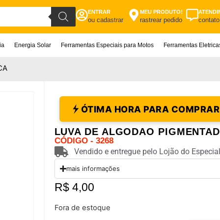
ENTRAR
MEU PRODUTO!
ATENDI
ou cadastrar
rastrear pedido
contato
ia
Energia Solar
Ferramentas Especiais para Motos
Ferramentas Eletric
CA
ÓTIMA HORA PARA COMPRAR
LUVA DE ALGODAO PIGMENTA
CÓDIGO - 3268
Vendido e entregue pelo Lojão do Especial
mais informações
R$
4,00
Fora de estoque