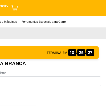
MENTO
as e Máquinas
Ferramentas Especiais para Carro
:
:
10
25
26
TERMINA EM
DA BRANCA
ista.