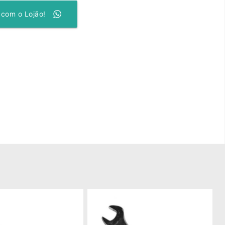
 com o Lojão!