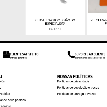
CHAVE FIXA 20 22 LOJÃO DO
PULSEIRA 
ESPECIALISTA
F
R$
12,41
CLIENTE SATISFEITO
SUPORTE AO CLIENTE
entrega garantida
atendimento: seg. a sex: 8 as 18
U
NOSSAS POLÍTICAS
 Nós
Politicas de privacidade
o
Politicas de devolução e trocas
Pedidos
Politicas de Entrega e Prazos
anhe seus pedidos
 cadastro